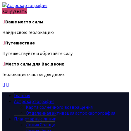
Хочу узнать
Ваше место силы
Найди свою геолокацию
Путешествие
Путешествуйте и обретайте силу
Место силы для Вас двоих
Геолокация счастья для двоих
Главная
Астрокартография
Карта солнечного возвращения
Отдаленная активация астрокартография
Планетарные линии
Линия Солнца
Линия Луны