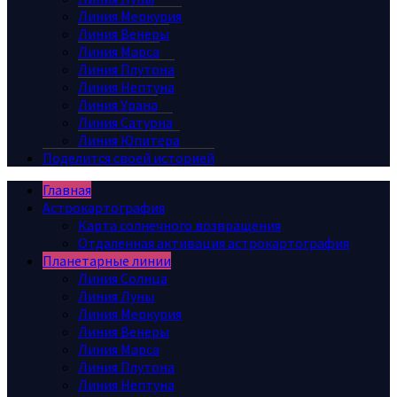
Линия Меркурия
Линия Венеры
Линия Марса
Линия Плутона
Линия Нептуна
Линия Урана
Линия Сатурна
Линия Юпитера
Поделится своей историей
Главная
Астрокартография
Карта солнечного возвращения
Отдаленная активация астрокартография
Планетарные линии
Линия Солнца
Линия Луны
Линия Меркурия
Линия Венеры
Линия Марса
Линия Плутона
Линия Нептуна